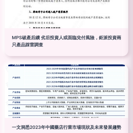
MPS破產后續 劣后投資人或面臨兌付風險，鉅派投資兩
只產品踩雷調查
一文洞悉2023年中國藥店行業市場現狀及未來發展趨勢