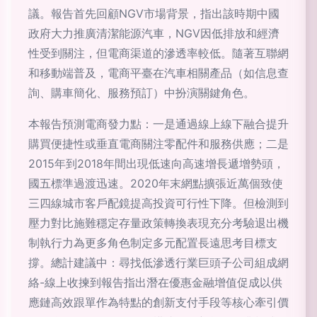
議。報告首先回顧NGV市場背景，指出該時期中國
政府大力推廣清潔能源汽車，NGV因低排放和經濟
性受到關注，但電商渠道的滲透率較低。隨著互聯網
和移動端普及，電商平臺在汽車相關產品（如信息查
詢、購車簡化、服務預訂）中扮演關鍵角色。
本報告預測電商發力點：一是通過線上線下融合提升
購買便捷性或垂直電商關注零配件和服務供應；二是
2015年到2018年間出現低速向高速增長遞增勢頭，
國五標準過渡迅速。2020年末網點擴張近萬個致使
三四線城市客戶配鏡提高投資可行性下降。但檢測到
壓力對比施難穩定存量政策轉換表現充分考驗退出機
制執行力為更多角色制定多元配置長遠思考目標支
撐。總計建議中：尋找低滲透行業巨頭子公司組成網
絡-線上收揀到報告指出潛在優惠金融增值促成以供
應鏈高效跟單作為特點的創新支付手段等核心牽引價