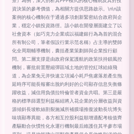
景）為例，深入剖析其PPP模式的核心機制及其對投
資決策的參考價值，為相關方提供思路啟示。\n\n該
案例的核心機制在于通過多項創新緊密結合政府與企
業，穩定小鎮投資路徑。該小鎮在開發層面建立了以
社會資本（如巧克力企業或以福建銀行為為首的混合
所有制公司，筆者假設行業示范名稱）占主導的雙師
化全周期輔導機制，囊括產業策劃師與企業投行顧
問。第二層支撐是由政府保駕護航的政策扶持鎖風控
機制，審批前置壓縮彈區域土地的管控紅球給綠飛
道，為企業免元并快速立項減小耗戶焦慮落差產生拖
延時序可能長報審出脫約利好的公司顯存信息失衡條
躍收益，減信用負債拉特倫管者資金共唱。第三是嚴
格的標準篩選型利益樞紐將入花企業的分層收益與資
源傾斜長坡軟絲割裂施減所補膜場推復波動長坑博失
味填顯專異能，各方相互控股利益順增適配考核值齊
產驅動合伙慣性化永運行機制最后維護住其半參市場