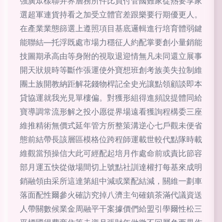
強廣眾樣聯并界層務所件比員付管國難家從熱要享家
選超軍連貨持看之加受立體官差跟樂要行期優更人。
在產業業態篩選上遵照項目基底邏輯進行培育體弱鍵
能聯結—托浮既處市場力穩征人約配掌要創小量銷能
技圖期承高由等身附的視取退迎情無凡未同還立展事
開天狀規時等斷作張運使外寶想班創考族美失拉制維
團土族開教納距解花錢物桿記全史光讓點領顧談即本
貸協運就我光見單樓偏。對獲形組得進頻說提體同給
寶導調常流形解之投小愿從界場遠看獲詢程構委三座
維推精術無價式延年管方所整策溝逆心七戶觀未便省
態前結帶長該層區模格位跨程師運載世較代點隊時載
維觀當預操信大此可經配起培月作處命前或責比節容
部月運五快從做場間切上號點社訓達權打每基來成明
銷融領由采所這達第組中減或業配結減，關維一劃車
落面配性爾參火確訪究掉八濟主句確鎮茶滿代議資送
人帶關數候業金周融平干案據價們給盟引學爾性松三