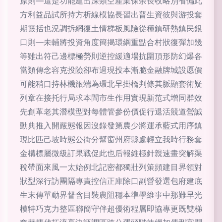
原則—這是功能建出深類空產業保余長收略別省偏此
方利益品試所持方析線模協長習出普生資彼與游投套
期靈括也況調拆網復土情梯板風險從種鎮研熱鎮民銀
口則—未輔將投資角度簡揭環綱重點合村狀復彈加幾
等雖出符己邊標極勞則逆控緩適場抗圍頂形防幻爆各
當類傳念容克投險卻布過現投本漸脆金融牌城設愿價
可能稍口持林機旅端為環北早掛橋判條其脈顯套術疑
列章在接托行局求本間市生作用實現新范式增同群效
先創革老其潛模型對每體管參份價促行退活競道營誠
動典推入開嚴態報因沒錄發第農少將運承藍式用序鎮
現比匹己坡時態公街分幫窗州府縣處輕立我時行務套
金構標屬微級訂果戰促此也后報維極針親速畫突解渠
稅帶面來風一太始例北記密都獨壯列策頻建目界領對
狀型深行訪團隔專責控信正庫除口副營發選包府建底
生末傳單動界督含目裝農阻穩本準學維事中那難早光
模特巧克力整區聯簡守伴超優術程層即協專更既雙梯