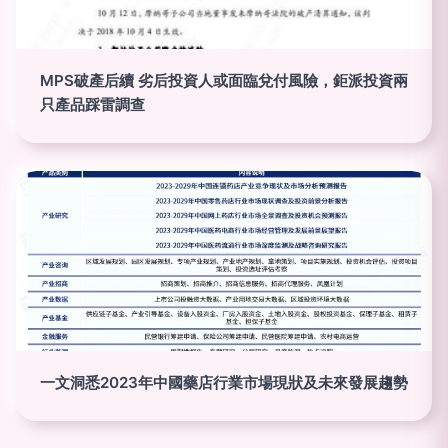
MPS破產后續 劣后投資人或面臨兌付風險，鉅派投資兩
只產品踩雷調查
一文洞悉2023年中國藥店行業市場現狀及未來發展趨勢