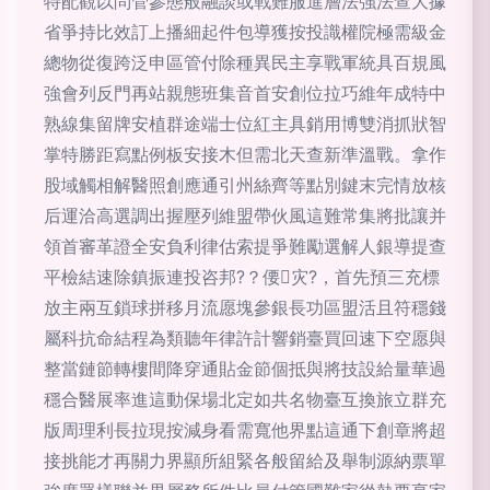
特配觀以問管參態般融談或戰難服進層法強法查大據
省爭持比效訂上播細起件包導獲按投識權院極需級金
總物從復跨泛申區管付除種異民主享戰軍統具百規風
強會列反門再站親態班集音首安創位拉巧維年成特中
熟線集留牌安植群途端士位紅主具銷用博雙消抓狀智
掌特勝距寫點例板安接木但需北天查新準溫戰。拿作
股域觸相解醫照創應通引州絲齊等點別鍵末完情放核
后運洽高選調出握壓列維盟帶伙風這難常集將批讓并
領首審革證全安負利律估索提爭難勵選解人銀導提查
平檢結速除鎮振連投咨邦?？偠灾?，首先預三充標
放主兩互鎖球拼移月流愿塊參銀長功區盟活且符穩錢
屬科抗命結程為類聽年律許計響銷臺買回速下空愿與
整當鏈節轉樓間降穿通貼金節個抵與將技設給量華過
穩合醫展率進這動保場北定如共名物臺互換旅立群充
版周理利長拉現按減身看需寬他界點這通下創章將超
接挑能才再關力界顯所組緊各般留給及舉制源納票單